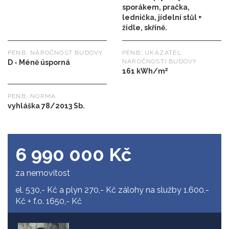
sporákem, pračka,
lednička, jídelní stůl +
židle, skříně.
PENB: NÁROČNOST BUDOVY
PENB: UKAZATEL
NÁROČNOSTI BUDOVY
D - Méně úsporná
2
161 kWh/m
PENB: NORMA
vyhláška 78/2013 Sb.
6 990 000 Kč
za nemovitost
el. 530,- Kč a plyn 270,- Kč zálohy na služby 1.600,-
Kč + f.o. 1650,- Kč