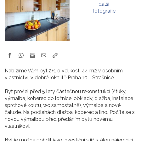
další
fotografie
Nabízíme Vám byt 2+1 o velikosti 44 m2 v osobním
vlastnictví, v dobré lokalitě Praha 10 - Strašnice.
Byt prošel před 5 lety částečnou rekonstrukcí (štuky,
výmalba, koberec do ložnice, obklady, dlažba, instalace
sprchové koutu, wc samostatně), výmalba a nové
žaluzie. Na podlahách dlažba, koberec a lino. Počítá se s
novou výmalbou před předáním bytu novému
vlastníkovi.
Byt je možné pořídit jako investiční s již stálou nájemnicí