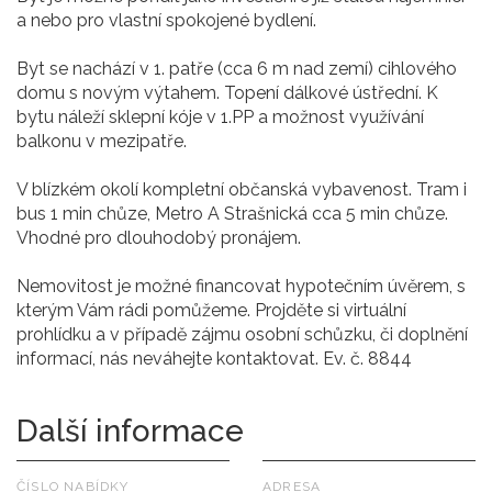
a nebo pro vlastní spokojené bydlení.
Byt se nachází v 1. patře (cca 6 m nad zemí) cihlového
domu s novým výtahem. Topení dálkové ústřední. K
bytu náleží sklepní kóje v 1.PP a možnost využívání
balkonu v mezipatře.
V blízkém okolí kompletní občanská vybavenost. Tram i
bus 1 min chůze, Metro A Strašnická cca 5 min chůze.
Vhodné pro dlouhodobý pronájem.
Nemovitost je možné financovat hypotečním úvěrem, s
kterým Vám rádi pomůžeme. Projděte si virtuální
prohlídku a v případě zájmu osobní schůzku, či doplnění
informací, nás neváhejte kontaktovat. Ev. č. 8844
Další informace
ČÍSLO NABÍDKY
ADRESA