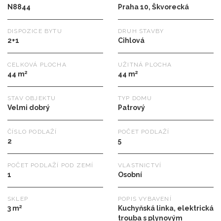
N8844
Praha 10, Škvorecká
DISPOZICE BYTU
DRUH STAVBY
2+1
Cihlová
CELKOVÁ PLOCHA
UŽITNÁ PLOCHA
2
2
44 m
44 m
STAV OBJEKTU
TYP DOMU
Velmi dobrý
Patrový
ČÍSLO PODLAŽÍ
POČET PODLAŽÍ
2
5
POČET PODLAŽÍ POD ZEMÍ
VLASTNICTVÍ
1
Osobní
SKLEP
POPIS VYBAVENÍ
2
3 m
Kuchyňská linka, elektrická
trouba s plynovým